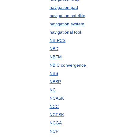
navigation pad
navigation satellite
navigation system
navigational tool
NB-PCS
NBD
NBFM
NBIC convergence
NBS
NBSP
NC
NCASK
NCC
NCFSK
NCGA
NCP