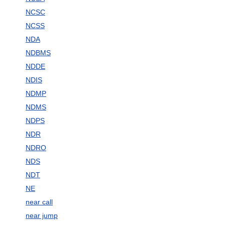
NCSC
NCSS
NDA
NDBMS
NDDE
NDIS
NDMP
NDMS
NDPS
NDR
NDRO
NDS
NDT
NE
near call
near jump