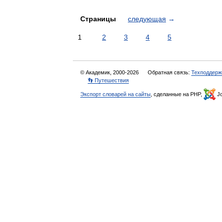
Страницы
следующая
→
1
2
3
4
5
© Академик, 2000-2026
Обратная связь:
Техподдерж
👣 Путешествия
Экспорт словарей на сайты
, сделанные на PHP,
Jo