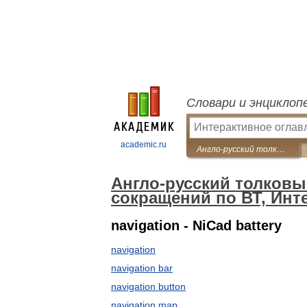
Словари и энциклоп
academic.ru
Англо-русский толковый словарь терминов и сокращений по ВТ, Интернету и программированию.
Англо-русский толковы
сокращений по ВТ, Инт
navigation - NiCad battery
navigation
navigation bar
navigation button
navigation map