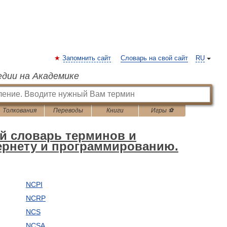
Запомнить сайт
Словарь на свой сайт
RU
едии на Академике
Толкования
Переводы
Книги
Игры ⚽
й словарь терминов и
ернету и программированию.
NCPI
NCRP
NCS
NCSA