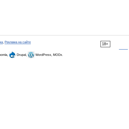
ка
,
Реклама на сайте
18+
omla,
Drupal,
WordPress, MODx.